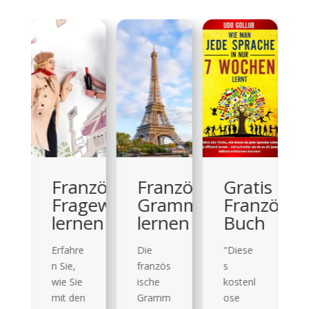
anzösische
Französische
Gratis
Einstufu
agewörter
Grammatik
Französischkurs+
Französi
rnen
lernen
Buch
🔍
Einstuf
re
Die
"Diese
ungste
französ
s
st
ie
ische
kostenl
Franzö
en
Gramm
ose