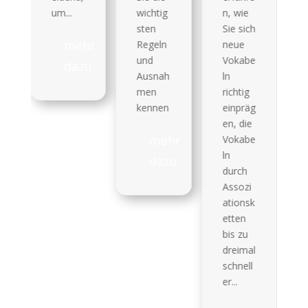
ist ein
wichtig
n, wie
Einstuf
sten
Sie sich
ungste
ehr
Regeln
neue
st der
und
Vokabe
azu
perfekt
Ausnah
ln
e erste
men
richtig
Schritt!
kennen
einpräg
Er zeigt
en, die
dir, wo
mehr
Vokabe
du
ln
dazu
stehst,
durch
und
Assozi
hilft dir,
ationsk
den
etten
passen
bis zu
den
dreimal
Kurs zu
schnell
wählen.
er...
...