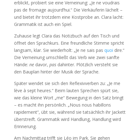
erblickt, probiert sie eine Verneinung: „Je ne voudrais
pas de fromage aujourd’hui.“ Die Verkäuferin lächelt –
und bietet ihr trotzdem eine Kostprobe an. Clara lacht:
Grammatik ist auch ein Spiel.
Zuhause legt Clara das Notizbuch auf den Tisch und
öffnet den Sprachkurs. Eine freundliche Stimme spricht
langsam, klar. Sie wiederholt: „Je ne sais pas
quoi
dire.“
Die Verneinung umschließt das Verb wie zwei sanfte
Hände:
ne
davor,
pas
dahinter. Plötzlich versteht sie
den Bauplan hinter der Musik der Sprache.
Später wendet sie sich den Reflexivverben zu: „Je me
lève à sept heures.“ Beim lauten Sprechen spürt sie,
wie das kleine Wort „me“ Bewegung in den Satz bringt
– es macht ihn persönlich. „Nous nous habillons
rapidement“, übt sie, während sie tatsächlich ihr Jackett
überstreift. Grammatik wird Handlung, Handlung wird
Erinnerung.
Am Nachmittag trifft sie Léo im Park. Sie gehen