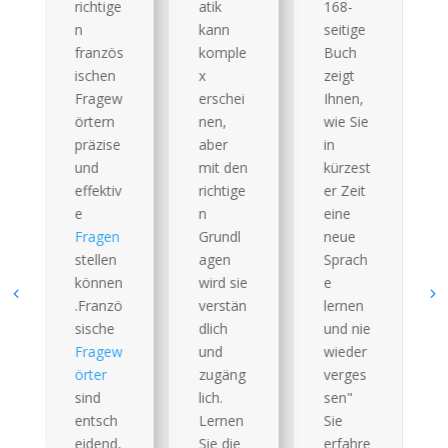
sisch –
ge
atik
168-
finde
kann
seitige
dein
ös
komple
Buch
Niveau
n
x
zeigt
und
ew
erschei
Ihnen,
starte
n
nen,
wie Sie
richtig!
se
aber
in
Du
mit den
kürzest
möcht
iv
richtige
er Zeit
est
n
eine
Franzö
n
Grundl
neue
sisch
n
agen
Sprach
lernen
en
wird sie
e
oder
zö
verstän
lernen
deine
e
dlich
und nie
Kenntni
ew
und
wieder
sse
zugäng
verges
auffrisc
lich.
sen"
hen?
h
Lernen
Sie
Dann
d,
Sie die
erfahre