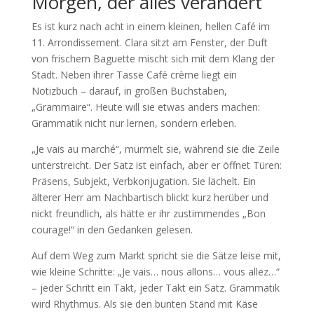
Morgen, der alles verändert
Es ist kurz nach acht in einem kleinen, hellen Café im
11. Arrondissement. Clara sitzt am Fenster, der Duft
von frischem Baguette mischt sich mit dem Klang der
Stadt. Neben ihrer Tasse Café crème liegt ein
Notizbuch – darauf, in großen Buchstaben,
„Grammaire“. Heute will sie etwas anders machen:
Grammatik nicht nur lernen, sondern erleben.
„Je vais au marché“, murmelt sie, während sie die Zeile
unterstreicht. Der Satz ist einfach, aber er öffnet Türen:
Präsens, Subjekt, Verbkonjugation. Sie lächelt. Ein
älterer Herr am Nachbartisch blickt kurz herüber und
nickt freundlich, als hätte er ihr zustimmendes „Bon
courage!“ in den Gedanken gelesen.
Auf dem Weg zum Markt spricht sie die Sätze leise mit,
wie kleine Schritte: „Je vais… nous allons… vous allez…“
– jeder Schritt ein Takt, jeder Takt ein Satz. Grammatik
wird Rhythmus. Als sie den bunten Stand mit Käse