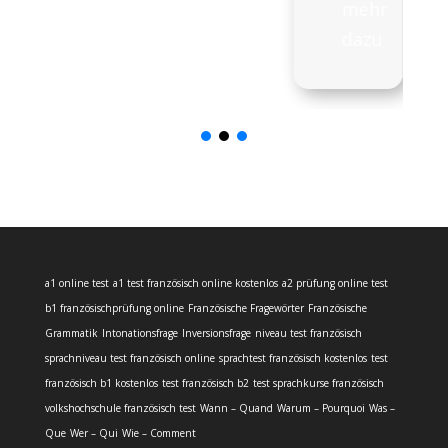
mehr
mehr
dazu
dazu
a1 online test
a1 test französisch online kostenlos
a2 prüfung online test
b1 französischprüfung online
Französische Fragewörter
Französische
Grammatik
Intonationsfrage
Inversionsfrage
niveau test französisch
sprachniveau test französisch online
sprachtest französisch kostenlos
test
französisch b1 kostenlos
test französisch b2
test sprachkurse französisch
volkshochschule französisch test
Wann – Quand
Warum – Pourquoi
Was –
Que
Wer – Qui
Wie – Comment