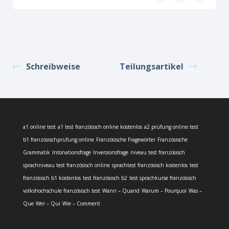
Schreibweise
Teilungsartikel
a1 online test
a1 test französisch online kostenlos
a2 prüfung online test
b1 französischprüfung online
Französische Fragewörter
Französische
Grammatik
Intonationsfrage
Inversionsfrage
niveau test französisch
sprachniveau test französisch online
sprachtest französisch kostenlos
test
französisch b1 kostenlos
test französisch b2
test sprachkurse französisch
volkshochschule französisch test
Wann – Quand
Warum – Pourquoi
Was –
Que
Wer – Qui
Wie – Comment