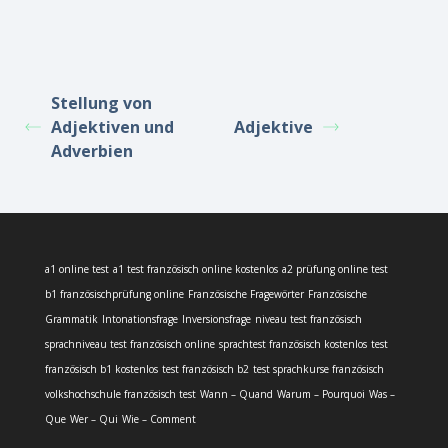
Stellung von
Adjektiven und
Adjektive
Adverbien
a1 online test
a1 test französisch online kostenlos
a2 prüfung online test
b1 französischprüfung online
Französische Fragewörter
Französische
Grammatik
Intonationsfrage
Inversionsfrage
niveau test französisch
sprachniveau test französisch online
sprachtest französisch kostenlos
test
französisch b1 kostenlos
test französisch b2
test sprachkurse französisch
volkshochschule französisch test
Wann – Quand
Warum – Pourquoi
Was –
Que
Wer – Qui
Wie – Comment