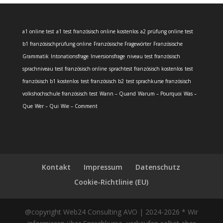
a1 online test
a1 test französisch online kostenlos
a2 prüfung online test
b1 französischprüfung online
Französische Fragewörter
Französische
Grammatik
Intonationsfrage
Inversionsfrage
niveau test französisch
sprachniveau test französisch online
sprachtest französisch kostenlos
test
französisch b1 kostenlos
test französisch b2
test sprachkurse französisch
volkshochschule französisch test
Wann – Quand
Warum – Pourquoi
Was –
Que
Wer – Qui
Wie – Comment
Kontakt
Impressum
Datenschutz
Cookie-Richtlinie (EU)
@copyright Web24 Consulting AVO | 2024-2026 * Wir